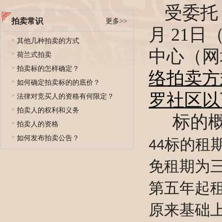
受委托
拍卖常识
更多>>
月
21
日
>
其他几种拍卖的方式
中心（网
>
荷兰式拍卖
>
拍卖标的怎样确定？
络拍卖方
>
如何确定拍卖标的的底价？
罗社区
以
>
法律对竞买人的资格有何限定？
>
拍卖人的权利和义务
标的
>
拍卖人的资格
>
如何发布拍卖公告？
标的
租
44
免租期为
第
五
年起
原来基础