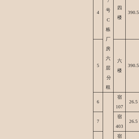
7
四
号
4
390.5
楼
C
栋
厂
房
六
六
5
390.5
层
楼
分
租
宿
6
26.5
107
宿
7
26.5
403
宿