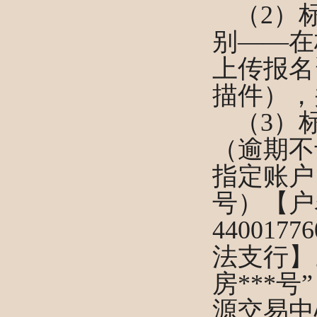
（
2）
别——在
上传报名
描件），
（
3）
（逾期不
指定账户
号）【
户
44001776
法支行
】
房***号
源交易中