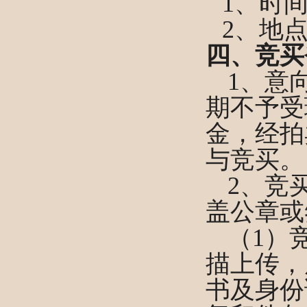
1、时间
2、
地
四、竞买
1、意
期不予受
金，经拍
与竞买。
2、竞
盖公章
或
（
1）
描上传，
书及身份