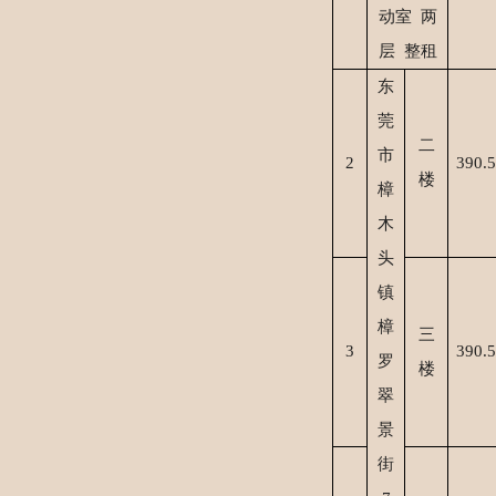
动室 两
层 整租
东
莞
二
市
2
390.5
楼
樟
木
头
镇
樟
三
3
390.5
罗
楼
翠
景
街